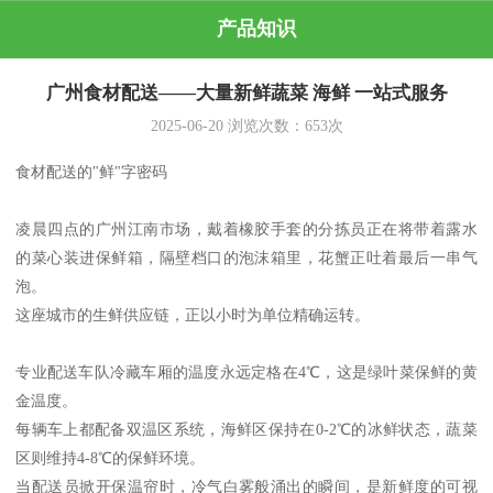
产品知识
广州食材配送——大量新鲜蔬菜 海鲜 一站式服务
2025-06-20
浏览次数：
653
次
食材配送的"鲜"字密码
凌晨四点的广州江南市场，戴着橡胶手套的分拣员正在将带着露水
的菜心装进保鲜箱，隔壁档口的泡沫箱里，花蟹正吐着最后一串气
泡。
这座城市的生鲜供应链，正以小时为单位精确运转。
专业配送车队冷藏车厢的温度永远定格在4℃，这是绿叶菜保鲜的黄
金温度。
每辆车上都配备双温区系统，海鲜区保持在0-2℃的冰鲜状态，蔬菜
区则维持4-8℃的保鲜环境。
当配送员掀开保温帘时，冷气白雾般涌出的瞬间，是新鲜度的可视