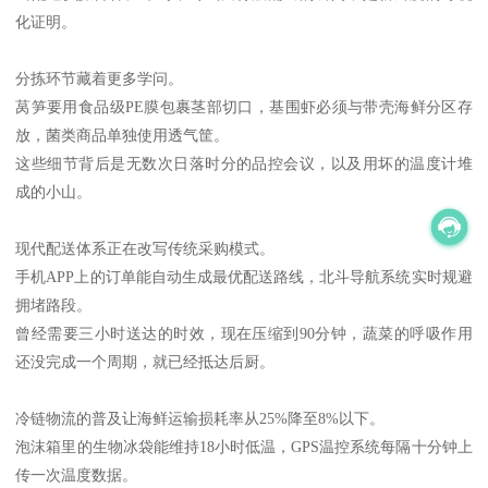
化证明。
分拣环节藏着更多学问。
莴笋要用食品级PE膜包裹茎部切口，基围虾必须与带壳海鲜分区存
放，菌类商品单独使用透气筐。
这些细节背后是无数次日落时分的品控会议，以及用坏的温度计堆
成的小山。
现代配送体系正在改写传统采购模式。
手机APP上的订单能自动生成最优配送路线，北斗导航系统实时规避
拥堵路段。
曾经需要三小时送达的时效，现在压缩到90分钟，蔬菜的呼吸作用
还没完成一个周期，就已经抵达后厨。
冷链物流的普及让海鲜运输损耗率从25%降至8%以下。
泡沫箱里的生物冰袋能维持18小时低温，GPS温控系统每隔十分钟上
传一次温度数据。