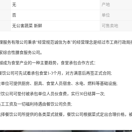
无
产地
否
单位
无公害蔬菜 新鲜
可售卖地
理服务有限公司秉承“经营规范诚信为本”的经营理念是经过市工商行政
家综合性膳食服务公司。
越成为食堂产业的一种主要趋势，食堂承包合作方式：
餐饮公司可先试着承包食堂1-3个月，对方满意后再签正式合同;
业单位可提供厨房、厨具、食堂人员宿舍、水电、燃料等基础设施;
餐饮公司可垫付被承包单位人员伙食费，实行30日结算一次;
员工工资及一切福利待遇由餐饮公司负责;
选择餐饮公司所提供的各类菜式就餐，餐饮公司根据菜式定出合理价格，被