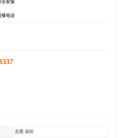
市长安镇
送餐电话
3337
东莞 深圳