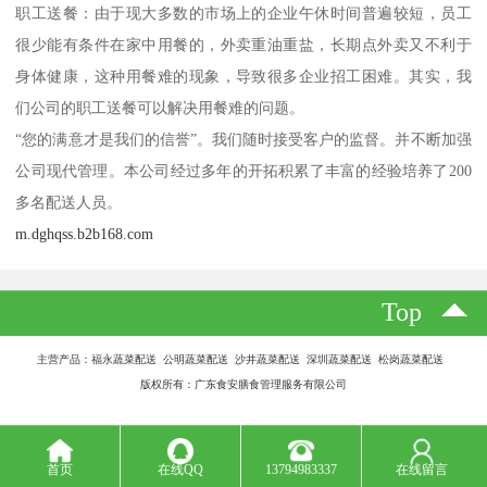
职工送餐：由于现大多数的市场上的企业午休时间普遍较短，员工
很少能有条件在家中用餐的，外卖重油重盐，长期点外卖又不利于
身体健康，这种用餐难的现象，导致很多企业招工困难。其实，我
们公司的职工送餐可以解决用餐难的问题。
“您的满意才是我们的信誉”。我们随时接受客户的监督。并不断加强
公司现代管理。本公司经过多年的开拓积累了丰富的经验培养了200
多名配送人员。
m.dghqss.b2b168.com
Top
主营产品：福永蔬菜配送 公明蔬菜配送 沙井蔬菜配送 深圳蔬菜配送 松岗蔬菜配送
版权所有：广东食安膳食管理服务有限公司
首页
在线QQ
13794983337
在线留言