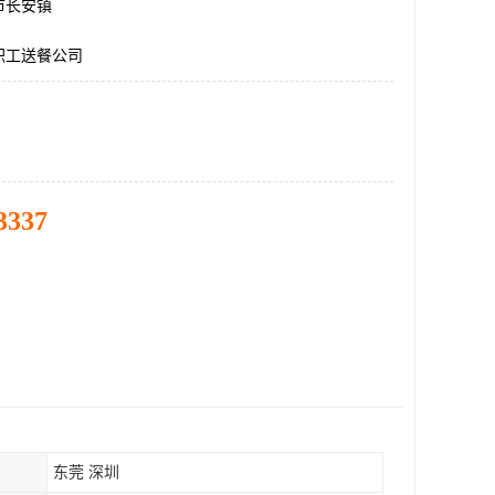
市长安镇
职工送餐公司
3337
东莞 深圳