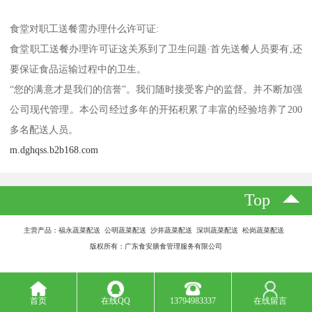
食堂对职工送餐需办理什么许可证:
食堂职工送餐办理许可证这关系到了卫生问题·首先送餐人员要有,还
要保证食品运输过程中的卫生。
“您的满意才是我们的信誉”。我们随时接受客户的监督。并不断加强
公司现代管理。本公司经过多年的开拓积累了丰富的经验培养了200
多名配送人员。
m.dghqss.b2b168.com
Top
主营产品：福永蔬菜配送 公明蔬菜配送 沙井蔬菜配送 深圳蔬菜配送 松岗蔬菜配送
版权所有：广东食安膳食管理服务有限公司
首页
在线QQ
13794983337
在线留言