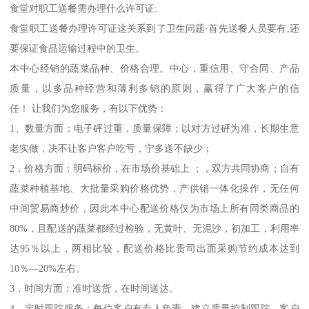
食堂对职工送餐需办理什么许可证:
食堂职工送餐办理许可证这关系到了卫生问题·首先送餐人员要有,还
要保证食品运输过程中的卫生。
本中心经销的蔬菜品种、价格合理。中心，重信用、守合同、产品
质量，以多品种经营和薄利多销的原则，赢得了广大客户的信
任！ 让我们为您服务，有以下优势：
1、数量方面：电子砰过重，质量保障；以对方过砰为准，长期生意
老实做，决不让客户客户吃亏，宁多送不缺少；
2．价格方面：明码标价，在市场价基础上 ；，双方共同协商；自有
蔬菜种植基地、大批量采购价格优势，产供销一体化操作，无任何
中间贸易商炒价，因此本中心配送价格仅为市场上所有同类商品的
80%，且配送的蔬菜都经过检验，无黄叶、无泥沙，初加工，利用率
达95％以上，两相比较，配送价格比贵司出面采购节约成本达到
10％—20%左右。
3．时间方面：准时送货，在时间送达。
4．定时跟踪服务：每位客户有专人负责，建立质量控制跟踪、客户