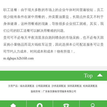
职工送餐：由于现大多数的市场上的企业午休时间普遍较短，员工
很少能有条件在家中用餐的，外卖重油重盐，长期点外卖又不利于
身体健康，这种用餐难的现象，导致很多企业招工困难。其实，我
们公司的职工送餐可以解决用餐难的问题。
贵司可不必每天半夜清晨亲自跑到嘈杂的市场采购，也不必每天因
采购小量物品而花大钱租车运货，因此选择本公司配送服务可让贵
司节约人力成本、时间成本和成本！物有所值！。
m.dghqss.b2b168.com
Top
主营产品：福永蔬菜配送 公明蔬菜配送 沙井蔬菜配送 深圳蔬菜配送 松岗蔬菜配送
版权所有：广东食安膳食管理服务有限公司