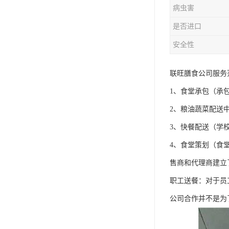
病虫害
是否进口
安全性
联旺膳食公司服务
1、食堂承包（承
2、粮油蔬菜配送
3、快餐配送（学
4、食堂策划（食
售商和代理商建立
职工送餐：对于员
公司合作并不是为