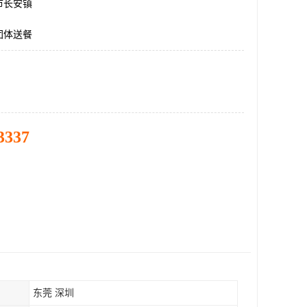
市长安镇
团体送餐
3337
东莞 深圳