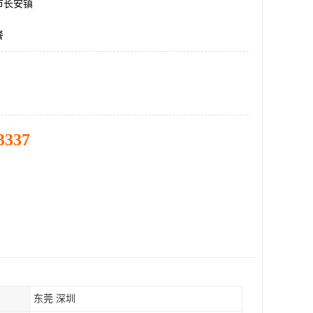
市长安镇
餐
3337
东莞 深圳