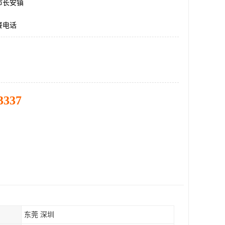
市长安镇
餐电话
3337
东莞 深圳