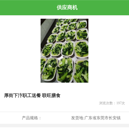
供应商机
厚街下汴职工送餐 联旺膳食
浏览次数：
197
次
产品规格：
发货地:
广东省东莞市长安镇