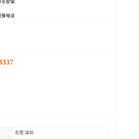
市长安镇
送餐电话
3337
东莞 深圳