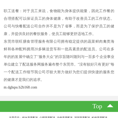
职工送餐：对于员工来说，食物能为身体提供能量，因此工作餐的
合理搭配可以保证员工的身体健康，有助于改善员工的工作状态。
公司与快餐配送公司合作并不是为了省事，而是为了保护员工的健
康，并提供良好的餐饮服务，使员工能够更舒适地工作。
东莞市联旺膳食管理服务有限公司拥有稳定提供的蔬菜鲜肉禽类海
鲜和各种配料拥用20多辆送货车和一批高素质的配送员。公司在多
年的的发展中确立了“服务大众”的宗旨随叫随到与一百多个企业事业
单位建立了配送服务网服务遍布整个东莞市。“没有较好只有更好”每
一个配送工作细节我公司尽较大努力做好为您们提供快捷的服务您
的健康才是我们的追求。
m.dghqss.b2b168.com
Top
主营产品：福永蔬菜配送 公明蔬菜配送 沙井蔬菜配送 深圳蔬菜配送 松岗蔬菜配送