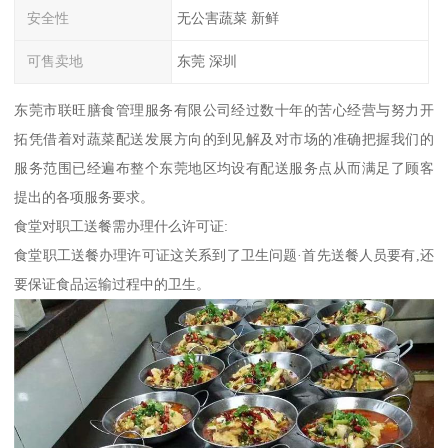
安全性
无公害蔬菜 新鲜
可售卖地
东莞 深圳
东莞市联旺膳食管理服务有限公司经过数十年的苦心经营与努力开
拓凭借着对蔬菜配送发展方向的到见解及对市场的准确把握我们的
服务范围已经遍布整个东莞地区均设有配送服务点从而满足了顾客
提出的各项服务要求。
食堂对职工送餐需办理什么许可证:
食堂职工送餐办理许可证这关系到了卫生问题·首先送餐人员要有,还
要保证食品运输过程中的卫生。