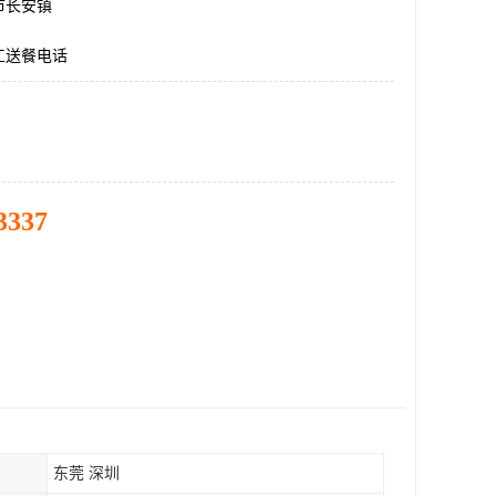
市长安镇
工送餐电话
3337
东莞 深圳