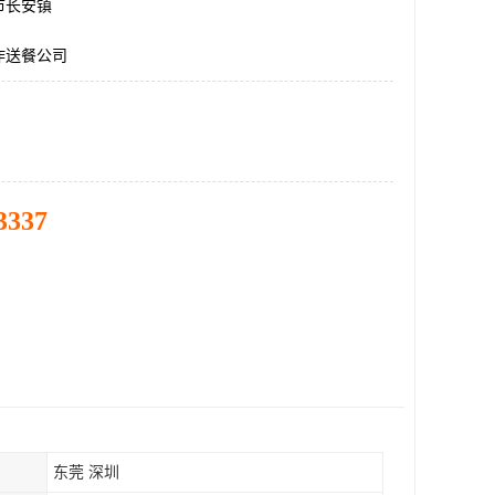
市长安镇
作送餐公司
3337
东莞 深圳