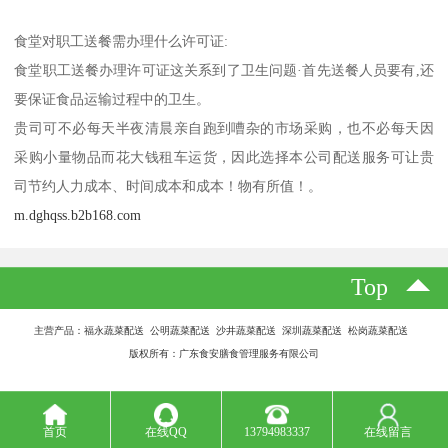
食堂对职工送餐需办理什么许可证:
食堂职工送餐办理许可证这关系到了卫生问题·首先送餐人员要有,还
要保证食品运输过程中的卫生。
贵司可不必每天半夜清晨亲自跑到嘈杂的市场采购，也不必每天因
采购小量物品而花大钱租车运货，因此选择本公司配送服务可让贵
司节约人力成本、时间成本和成本！物有所值！。
m.dghqss.b2b168.com
Top
主营产品：福永蔬菜配送 公明蔬菜配送 沙井蔬菜配送 深圳蔬菜配送 松岗蔬菜配送
版权所有：广东食安膳食管理服务有限公司
首页
在线QQ
13794983337
在线留言