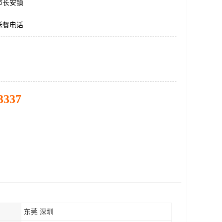
市长安镇
送餐电话
3337
东莞 深圳