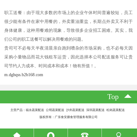
职工送餐：由于现大多数的市场上的企业午休时间普遍较短，员工
很少能有条件在家中用餐的，外卖重油重盐，长期点外卖又不利于
身体健康，这种用餐难的现象，导致很多企业招工困难。其实，我
们公司的职工送餐可以解决用餐难的问题。
贵司可不必每天半夜清晨亲自跑到嘈杂的市场采购，也不必每天因
采购小量物品而花大钱租车运货，因此选择本公司配送服务可让贵
司节约人力成本、时间成本和成本！物有所值！。
m.dghqss.b2b168.com
Top
主营产品：福永蔬菜配送 公明蔬菜配送 沙井蔬菜配送 深圳蔬菜配送 松岗蔬菜配送
版权所有：广东食安膳食管理服务有限公司