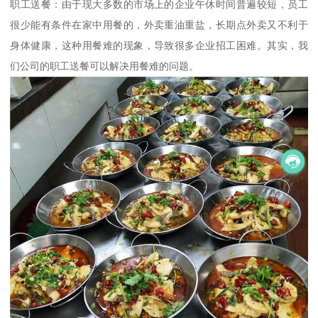
职工送餐：由于现大多数的市场上的企业午休时间普遍较短，员工
很少能有条件在家中用餐的，外卖重油重盐，长期点外卖又不利于
身体健康，这种用餐难的现象，导致很多企业招工困难。其实，我
们公司的职工送餐可以解决用餐难的问题。