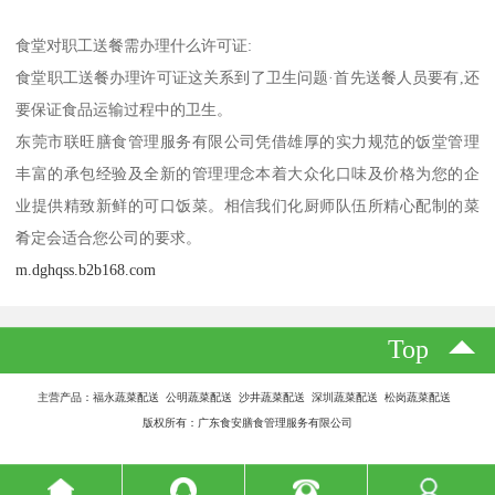
食堂对职工送餐需办理什么许可证:
食堂职工送餐办理许可证这关系到了卫生问题·首先送餐人员要有,还
要保证食品运输过程中的卫生。
东莞市联旺膳食管理服务有限公司凭借雄厚的实力规范的饭堂管理
丰富的承包经验及全新的管理理念本着大众化口味及价格为您的企
业提供精致新鲜的可口饭菜。相信我们化厨师队伍所精心配制的菜
肴定会适合您公司的要求。
m.dghqss.b2b168.com
Top
主营产品：福永蔬菜配送 公明蔬菜配送 沙井蔬菜配送 深圳蔬菜配送 松岗蔬菜配送
版权所有：广东食安膳食管理服务有限公司