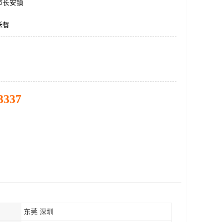
市长安镇
送餐
3337
东莞 深圳