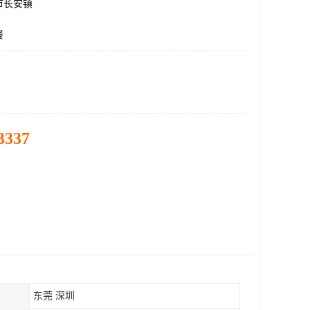
市长安镇
餐
3337
东莞 深圳