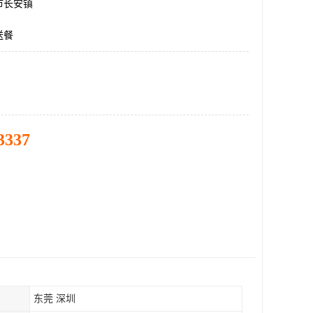
市长安镇
送餐
3337
东莞 深圳