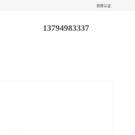
资质认证
13794983337
客户案例
联系方式
工作送餐电话
面议
价格：
产品数量：
9999.00个