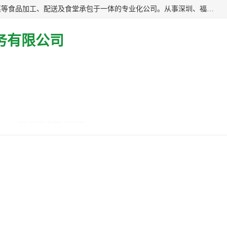
广东食安膳食管理服务有限公司是一家集干货粮油、肉禽蔬菜等食品加工、配送及食堂承包于一体的专业化公司。从事深圳、福永、公明、沙井、松岗等地区的蔬菜配送服务。 专业的服务队伍，以及完善的服务机制，经过多年的努力拼搏，赢得了广大客户的信赖和支持。
务有限公司
公司动态
产品知识
关于我们
福永蔬菜配送
> 大岭山镇工作送餐电话
大岭山镇