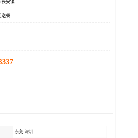
市长安镇
间送餐
3337
东莞 深圳