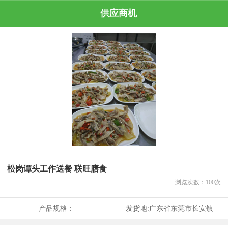
供应商机
松岗谭头工作送餐 联旺膳食
浏览次数：
100
次
产品规格：
发货地:
广东省东莞市长安镇