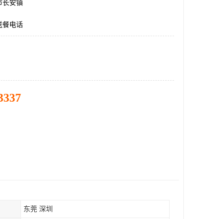
市长安镇
送餐电话
3337
东莞 深圳