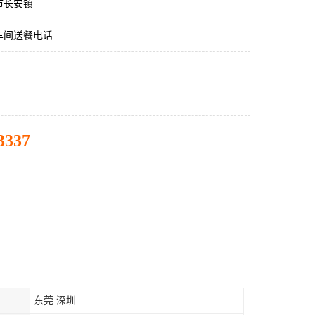
市长安镇
车间送餐电话
3337
东莞 深圳