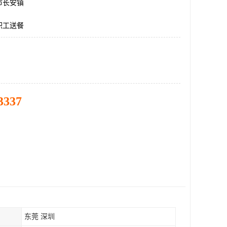
市长安镇
职工送餐
3337
东莞 深圳