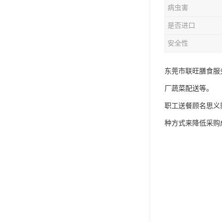
病虫害
是否进口
安全性
东莞市联旺膳食服
厂蔬菜配送等。
职工送餐顾名思义
种方式来降低采购