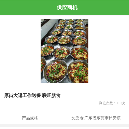
供应商机
厚街大迳工作送餐 联旺膳食
浏览次数：
119
次
产品规格：
发货地:
广东省东莞市长安镇