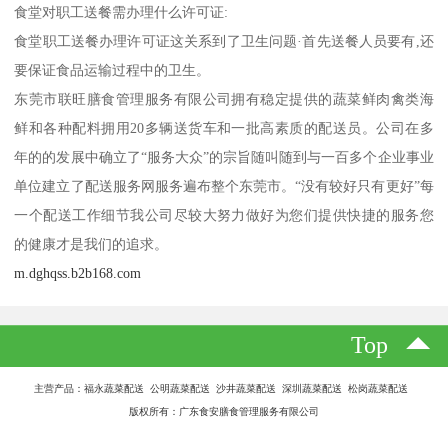
食堂对职工送餐需办理什么许可证:
食堂职工送餐办理许可证这关系到了卫生问题·首先送餐人员要有,还
要保证食品运输过程中的卫生。
东莞市联旺膳食管理服务有限公司拥有稳定提供的蔬菜鲜肉禽类海
鲜和各种配料拥用20多辆送货车和一批高素质的配送员。公司在多
年的的发展中确立了“服务大众”的宗旨随叫随到与一百多个企业事业
单位建立了配送服务网服务遍布整个东莞市。“没有较好只有更好”每
一个配送工作细节我公司尽较大努力做好为您们提供快捷的服务您
的健康才是我们的追求。
m.dghqss.b2b168.com
Top
主营产品：福永蔬菜配送 公明蔬菜配送 沙井蔬菜配送 深圳蔬菜配送 松岗蔬菜配送
版权所有：广东食安膳食管理服务有限公司