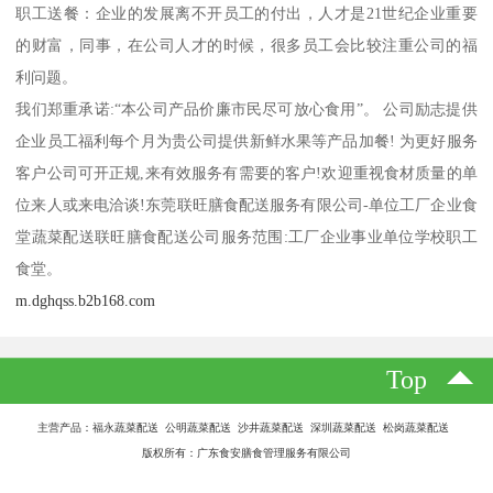
职工送餐：企业的发展离不开员工的付出，人才是21世纪企业重要
的财富，同事，在公司人才的时候，很多员工会比较注重公司的福
利问题。
我们郑重承诺:“本公司产品价廉市民尽可放心食用”。 公司励志提供
企业员工福利每个月为贵公司提供新鲜水果等产品加餐! 为更好服务
客户公司可开正规,来有效服务有需要的客户!欢迎重视食材质量的单
位来人或来电洽谈!东莞联旺膳食配送服务有限公司-单位工厂企业食
堂蔬菜配送联旺膳食配送公司服务范围:工厂企业事业单位学校职工
食堂。
m.dghqss.b2b168.com
Top
主营产品：福永蔬菜配送 公明蔬菜配送 沙井蔬菜配送 深圳蔬菜配送 松岗蔬菜配送
版权所有：广东食安膳食管理服务有限公司