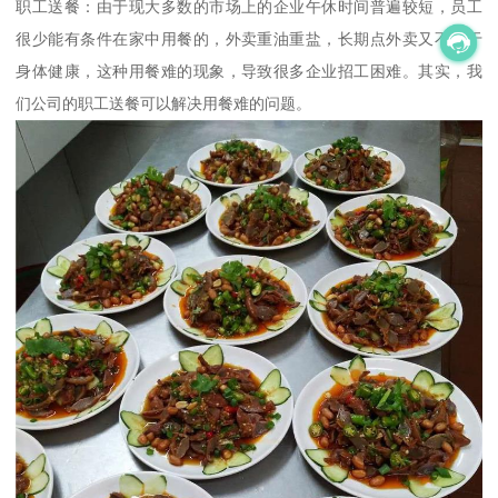
职工送餐：由于现大多数的市场上的企业午休时间普遍较短，员工
很少能有条件在家中用餐的，外卖重油重盐，长期点外卖又不利于
身体健康，这种用餐难的现象，导致很多企业招工困难。其实，我
们公司的职工送餐可以解决用餐难的问题。