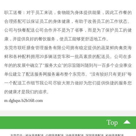
职工送餐：对于员工来说，食物能为身体提供能量，因此工作餐的
合理搭配可以保证员工的身体健康，有助于改善员工的工作状态。
公司与快餐配送公司合作并不是为了省事，而是为了保护员工的健
康，并提供良好的餐饮服务，使员工能够更舒适地工作。
东莞市联旺膳食管理服务有限公司拥有稳定提供的蔬菜鲜肉禽类海
鲜和各种配料拥用20多辆送货车和一批高素质的配送员。公司在多
年的的发展中确立了“服务大众”的宗旨随叫随到与一百多个企业事业
单位建立了配送服务网服务遍布整个东莞市。“没有较好只有更好”每
一个配送工作细节我公司尽较大努力做好为您们提供快捷的服务您
的健康才是我们的追求。
m.dghqss.b2b168.com
Top
主营产品：福永蔬菜配送 公明蔬菜配送 沙井蔬菜配送 深圳蔬菜配送 松岗蔬菜配送