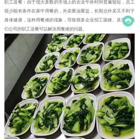
职工送餐：由于现大多数的市场上的企业午休时间普遍较短，员工
很少能有条件在家中用餐的，外卖重油重盐，长期点外卖又不利于
身体健康，这种用餐难的现象，导致很多企业招工困难。其实，我
们公司的职工送餐可以解决用餐难的问题。