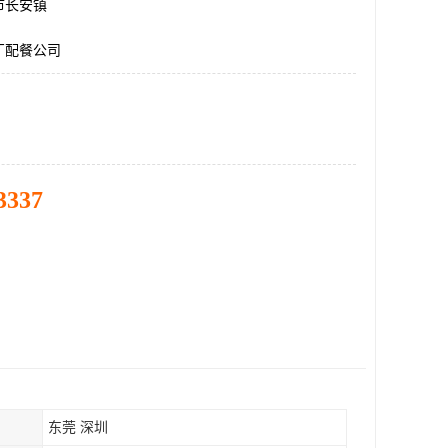
市长安镇
厂配餐公司
3337
东莞 深圳