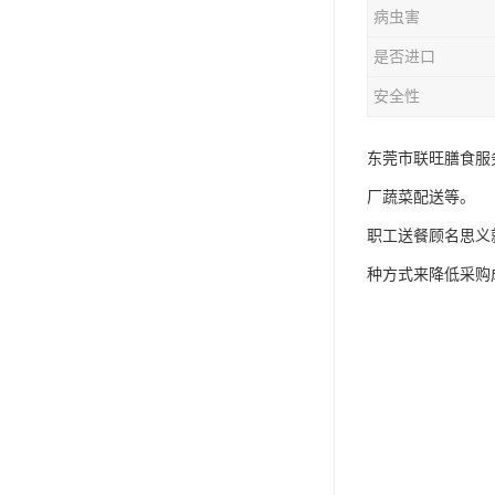
病虫害
是否进口
安全性
东莞市联旺膳食服
厂蔬菜配送等。
职工送餐顾名思义
种方式来降低采购